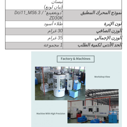
نيسان
(تيان لونغ)
"دونغفينغ" Dci11_MS6.3 /
نموذج المحرك المطبق
ZD30K
طلاء أسود
لون الإبرة
الوزن الصافي
30 غرام
الوزن الإجمالي
35 غرام
الحد الأدنى لكمية الطلب
1 مجموعة