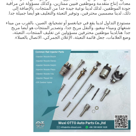
معدات إنتاج متقدمة وموظفين فنيين ممتازين، وكذلك مسؤولة عن مراقبة
جودة الموظفين، لذلك لدينا نوعية جيدة جدا من المنتجات، بالإضافة إلى
ذلك، لدينا مصممين محترفين، وتوفير التعبئة والتغليف هو أيضا جميلة جدا.
مستودع التداول لدينا يقع في جيانغسو أو تشجيانغ، الصين، بالقرب من ميناء
شنغهاي وميناء نينغبو، والنقل مريح جدا، وتصدير المنتجات هو أيضا مريح
جدا. هنا,لدينا موظفين محترفين مسؤولين عن تغليف المنتجات، التعبئة،
وضع العلامات، جعل قائمة التعبئة، الإعلان الجمركي، الاتصال بالعملاء.