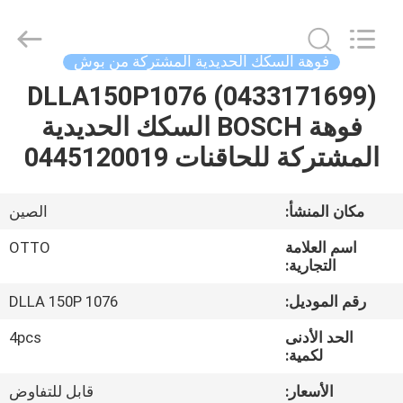
WUXI
OTTO
AUTO
PARTS
CO.,LTD.
فوهة السكك الحديدية المشتركة من بوش
All
Rights
DLLA150P1076 (0433171699)
المنزل
Reserved.
فوهة BOSCH السكك الحديدية
المنتجات
المشتركة للحاقنات 0445120019
حولنا
مكان المنشأ:
الصين
اسم العلامة
OTTO
جولة
التجارية:
في
رقم الموديل:
DLLA 150P 1076
المصنع
الحد الأدنى
4pcs
لكمية:
مراقبة
الأسعار:
قابل للتفاوض