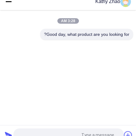
Kathy Zhao
فوهة حاقن السكك الحديدية المشتركة DLLA141P2146 للحاقنات
0445120134
3:28 AM
DSLA150P1438 فوهة السكة الحديدية الشائعة 0433175425 لأجزاء
محركات الديزل
Good day, what product are you looking for?
فئات شعبية
جميع
فوهة دلفي للقضيب 
فوهة دينسو للقضيب 
المشترك
المشترك
فوهة سيمنز فدو
فوهة بوش بيزو
فوهة حاقن السكك 
فوهة السكك الحديدية 
الحديدية المشتركة
المشتركة من بوش
صمام التحكم في 
صمام التحكم في 
حاقن دلفي
حاقن دينسو