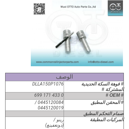
الوصف
DLLA150P1076
# فوهة السكة الحديدية
المشتركة #
0 433 171 699
# OEM #
0445120084 /
# المحقن المطبق
0445120019
صمام التحكم المطبق
رينو /
المركبات المطبقة
(دونغفينغ)