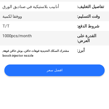
الجودة
تفاصيل التغليف:
أنابيب بلاستيكية في صناديق الورق
وقت التسليم:
ووفقا لكمية
اتصل
بنا
شروط الدفع:
T/T
القدرة على
1000pcs/month
العرض:
أخبار
أبرز:
,
مشترك السكك الحديدية فوهات حاقن، بوش حاقن فوهة
bosch injector nozzle
الحالات
افضل سعر
خريطة
الموقع
PRIVACY
POLICY