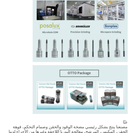
عنّا
مصنعنا ينتج بشكل رئيسي مضخة الوقود والحقن وصمام التحكم، فوهة
الحقن، المكبس، المرشح، معالجة اليوريا اللاحقة وغيرها من الأجزاء.لدينا