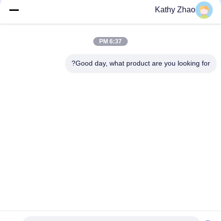
الحديدية المشتركة عبر العلامات
Kathy Zhao
التجارية المختلفة؟
6:37 PM
loading...
Good day, what product are you looking for?
فئات شعبية
جميع
فوهة دلفي للقضيب 
فوهة دينسو للقضيب 
المشترك
المشترك
فوهة سيمنز فدو
فوهة بوش بيزو
فوهة حاقن السكك 
فوهة السكك الحديدية 
الحديدية المشتركة
المشتركة من بوش
صمام التحكم في 
صمام التحكم في 
حاقن دلفي
حاقن دينسو