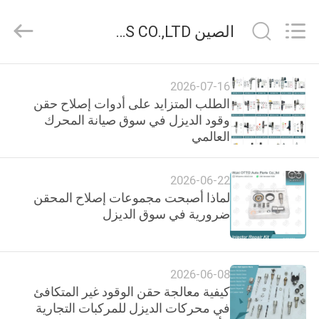
WUXI
OTTO
AUTO
الصين WUXI OTTO AUTO PARTS CO.,LTD أخبار الشركة
PARTS
CO.,LTD.
All
Rights
المنزل
Reserved.
2026-07-16
الطلب المتزايد على أدوات إصلاح حقن
المنتجات
وقود الديزل في سوق صيانة المحرك
العالمي
حولنا
2026-06-22
لماذا أصبحت مجموعات إصلاح المحقن
جولة
ضرورية في سوق الديزل
في
المصنع
2026-06-08
كيفية معالجة حقن الوقود غير المتكافئ
مراقبة
في محركات الديزل للمركبات التجارية