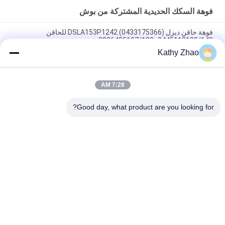
فوهة السكك الحديدية المشتركة من بوش
فوهة حاقن ديزل DSLA153P1242 (0433175366) للحاقن
0445110139/140، 0986435107/180
Kathy Zhao
فوهة حاقن السكك الحديدية المشتركة DLLA141P2146 للحاقنات
0445120134
7:28 AM
DSLA150P1438 فوهة السكة الحديدية الشائعة 0433175425 لأجزاء
محركات الديزل
Good day, what product are you looking for?
فئات شعبية
جميع
فوهة دلفي للقضيب 
فوهة دينسو للقضيب 
المشترك
المشترك
فوهة سيمنز فدو
فوهة بوش بيزو
فوهة حاقن السكك 
فوهة السكك الحديدية 