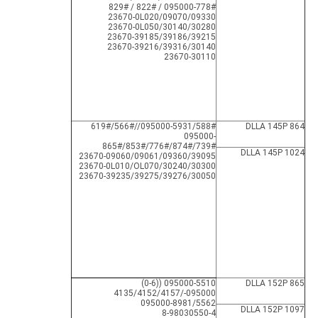
095000-778# / 822# / 829#
23670-0L020/09070/09330
23670-0L050/30140/30280
23670-39185/39186/39215
23670-39216/39316/30140
23670-30110
095000-5931/588#//566#/619#
DLLA 145P 864
095000-
739#/874#/776#/853#/865#
DLLA 145P 1024
23670-09060/09061/09360/39095
23670-0L010/OL070/30240/30300
23670-39235/39275/39276/30050
095000-5510 ((0-6)
DLLA 152P 865
095000-/4135/4152/4157
095000-8981/5562
DLLA 152P 1097
8-98030550-4