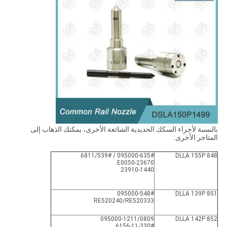
بالنسبة لأجزاء السكك الحديدية الشائعة الأخرى، يمكنك الذهاب إلى
المتاجر الأخرى:
095000-635# / 6811/539#
DLLA 155P 848
23670-E0050
23910-1440
095000-548#
DLLA 139P 851
RE520240/RE520333
095000-1211/0809
DLLA 142P 852
6156-11-330#