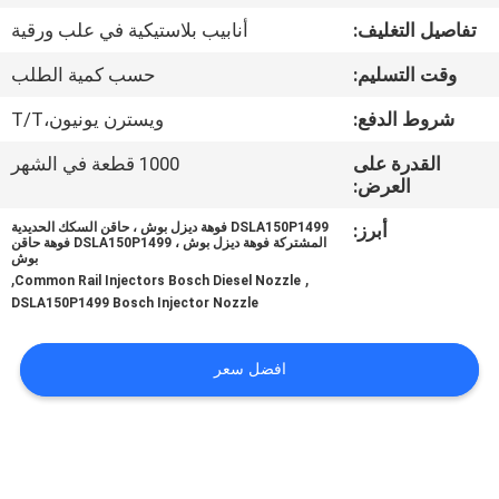
الجودة
تفاصيل التغليف:
أنابيب بلاستيكية في علب ورقية
وقت التسليم:
حسب كمية الطلب
اتصل
بنا
شروط الدفع:
ويسترن يونيون،T/T
القدرة على
1000 قطعة في الشهر
العرض:
أخبار
أبرز:
DSLA150P1499 فوهة ديزل بوش ، حاقن السكك الحديدية
المشتركة فوهة ديزل بوش ، DSLA150P1499 فوهة حاقن
الحالات
بوش
,
,
Common Rail Injectors Bosch Diesel Nozzle
DSLA150P1499 Bosch Injector Nozzle
خريطة
الموقع
افضل سعر
PRIVACY
POLICY