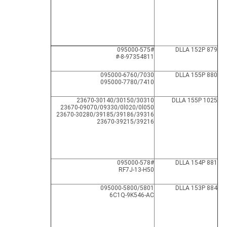
095000-575#
DLLA 152P 879
8-97354811-#
095000-6760/7030
DLLA 155P 880
095000-7780/7410
23670-30140/30150/30310
DLLA 155P 1025
23670-09070/09330/0l020/0l050
23670-30280/39185/39186/39316
23670-39215/39216
095000-578#
DLLA 154P 881
RF7J-13-H50
095000-5800/5801
DLLA 153P 884
6C1Q-9K546-AC