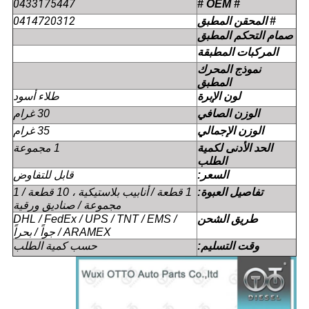
0433175447
# OEM #
0414720312
# المحقن المطبق
صمام التحكم المطبق
المركبات المطبقة
المطبق
طلاء أسود
لون الإبرة
الوزن الصافي
30 غرام
الوزن الإجمالي
35 غرام
1 مجموعة
الطلب
السعر:
قابل للتفاوض
تفاصيل العبوة:
مجموعة / صناديق ورقية
طريق الشحن
ARAMEX / جواً / بحراً
وقت التسليم:
حسب كمية الطلب