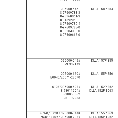
095000-5471
DLLA 158P 854
8-97609788-3
8-98160061-3
8-94392058-1
8-97609789-4
8-97609788-0
8-98284393-0
8-97600666-0
095000-545#
DLLA 157P 855
ME302143
095000-660#
DLLA 155P 856
23670-E0040/E0041
095000-698#/610#
DLLA 152P 862
8-98011604#
DLLA 152P 1063
8-98055862
8981192283
095000-544# / 592# / 676#
DLLA 155P 863
095000-703# / 740# / 754#
DLLA 155P 1062