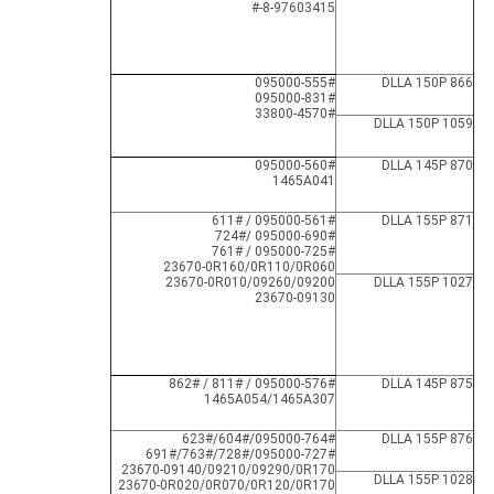
8-97603415-#
095000-555#
DLLA 150P 866
095000-831#
33800-4570#
DLLA 150P 1059
095000-560#
DLLA 145P 870
1465A041
095000-561# / 611#
DLLA 155P 871
095000-690# /724#
095000-725# / 761#
23670-0R160/0R110/0R060
23670-0R010/09260/09200
DLLA 155P 1027
23670-09130
095000-576# / 811# / 862#
DLLA 145P 875
1465A054/1465A307
095000-764#/604#/623#
DLLA 155P 876
095000-727#/728#/763#/691#
23670-09140/09210/09290/0R170
DLLA 155P 1028
23670-0R020/0R070/0R120/0R170