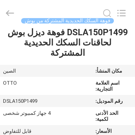
WUXI
OTTO
AUTO
PARTS
CO.,LTD.
فوهة السكك الحديدية المشتركة من بوش
All
Rights
DSLA150P1499 فوهة ديزل بوش
المنزل
Reserved.
لحاقنات السكك الحديدية
المنتجات
المشتركة
حولنا
مكان المنشأ:
الصين
اسم العلامة
OTTO
جولة
التجارية:
في
رقم الموديل:
DSLA150P1499
المصنع
الحد الأدنى
4 جهاز كمبيوتر شخصى
لكمية:
مراقبة
الأسعار:
قابل للتفاوض