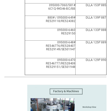
095000-7060/581#
DLLA 153P 885
6C1Q-9K546-BC/BB
095000-649# / 880#
DLLA 139P 887
RE529118/RE524382
095000-6460
DLLA 133P 888
RE529150
095000-648#
DLLA 125P 889
RE546776/RE528407
RE529149/SE501947
095000-6470
DLLA 129P 890
RE546777/RE528408
RE529151/SE501948