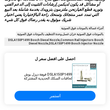
أو مشاكل قد يكون لديكمن إرشادات التثبيت إلى الدعم الفني
وتوريد قطع الغيارنحن ملتزمون بتزويدك بخدمة شاملة بعد البيع
التي تمدد عمر منتجاتك وتمنحك راحة البالإختيارنا يعني اختيار
شريك موثوق به يقدر رضاك فوق كل شيء
أجزاء غسالة بالموجات فوق الصوتية
بالموجات فوق الصوتية خزان غسل,وحدة التنظيف بالموجات فوق الصوتية
DSLA150P1499 Bosch Diesel Nozzle,Common Rail Injectors Bosch
Diesel Nozzle,DSLA150P1499 Bosch Injector Nozzle
احصل على افضل سعر ل
DSLA150P1499 فوهة ديزل بوش
لحاقنات السكك الحديدية المشتركة
استمر