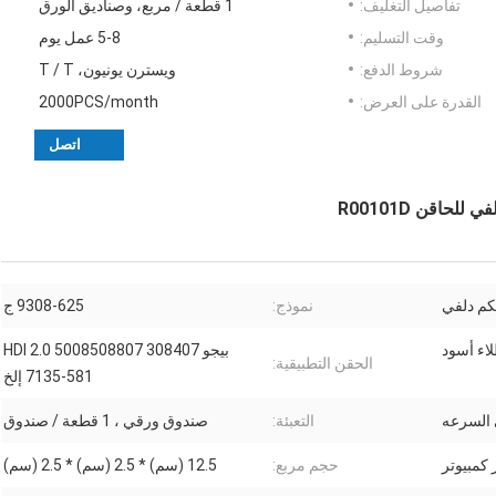
تفاصيل التغليف:
1 قطعة / مربع، وصناديق الورق
وقت التسليم:
5-8 عمل يوم
شروط الدفع:
ويسترن يونيون، T / T
القدرة على العرض:
2000PCS/month
اتصل
كم دلفي
نموذج:
9308-625 ج
اء أسود
بيجو 308407 5008508807 2.0 HDI
الحقن التطبيقية:
7135-581 إلخ
 السرعه
التعبئة:
صندوق ورقي ، 1 قطعة / صندوق
حجم مربع:
12.5 (سم) * 2.5 (سم) * 2.5 (سم)