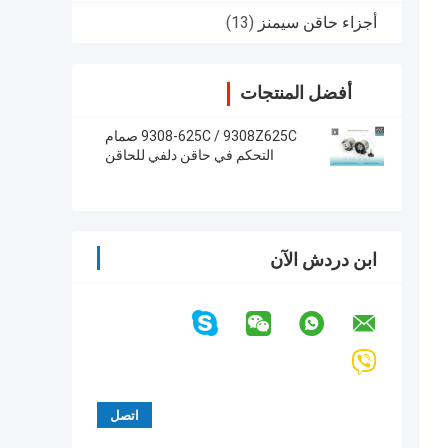
أجزاء حاقن سيمنز
(13)
أفضل المنتجات
9308-625C / 9308Z625C صمام
التحكم في حاقن دلفي للحاقن
R00101D
ابن دردش الآن