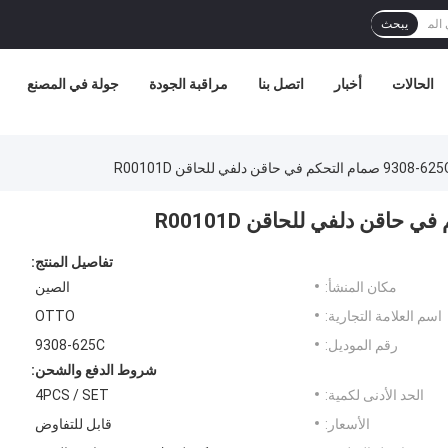
يبحث
الحالات
أخبار
اتصل بنا
مراقبة الجودة
جولة في المصنع
 حاقن دلفي للحاقن R00101D
تفاصيل المنتج:
مكان المنشأ:
الصين
اسم العلامة التجارية:
OTTO
رقم الموديل:
9308-625C
شروط الدفع والشحن:
الحد الأدنى لكمية:
4PCS / SET
الأسعار:
قابل للتفاوض