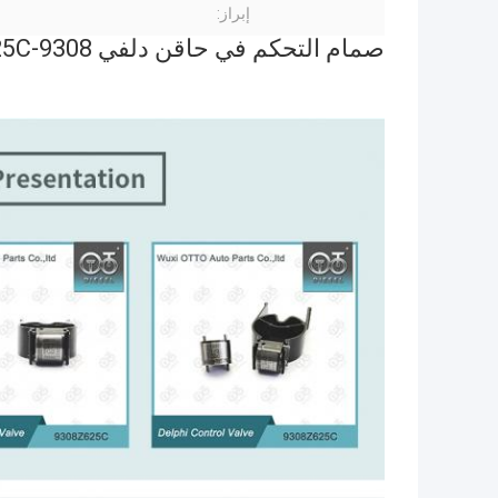
إبراز:
صمام التحكم في حاقن دلفي 9308-625C / 9308Z625C للحاقن R00101D