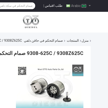
طلب اقتباس
|
Arabic
منزل
المنتجات
صمام التحكم في حاقن دلفي
9308-625C / 9308Z625C صمام التحكم في
9308-625C / 9308Z625C صمام التحكم في حاقن دلفي للحاقن R00101D