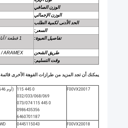
الوزن الصافي
الوزن الإجمالي
الحد الأدنى لكمية الطلب
السعر:
تفاصيل العبوة:
طريق الشحن
/ EMS / ARAMEX
وقت التسليم:
يمكنك أن تجد المزيد من طرازات الفوهة الأخرى قائمة 
0 445 115
F00VX20017
032/033/068/069
0 445 115 073/074
0986435356
6460701187
F00VX20018
0445115043
 D، 4WD