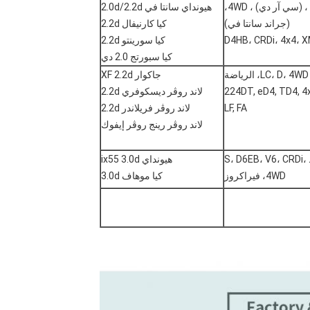
(دي إم) ، (سي آر دي) ، 4WD،
هيونداي سانتا في 2.0d/2.2d
(جراند سانتا في)
كيا كارنيفال 2.2d
D4HB، CRDi، 4x4، 
كيا سورينتو 2.2d
كيا سبورتج 2.0 دي
LC، D، 4WD، الرياضة
جاكوار XF 2.2d
224DT, eD4, TD4, 4
لاند روڤر ديسكوفري 2.2d
LF, FA
لاند روڤر فريلاندر 2.2d
لاند روڤر رينج روڤر إيفوك
الخط S، D6EB، V6، CRDi،
هيونداي ix55 3.0d
4WD، فيراكروز
كيا موهاف 3.0d