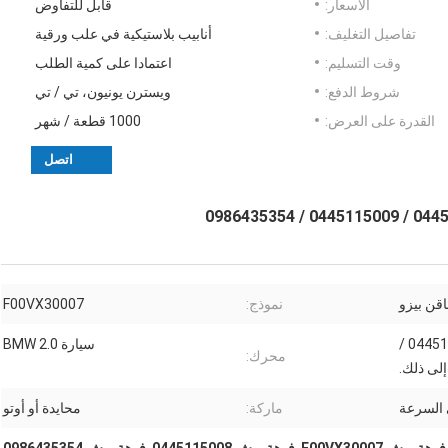
الأسعار:
قابل للتفاوض
تفاصيل التغليف:
أنابيب بلاستيكية في علب ورقية
وقت التسليم:
اعتمادا على كمية الطلب
شروط الدفع:
ويسترن يونيون، تي / تي
القدرة على العرض:
1000 قطعة / شهر
اتصل
قن بيزو
نموذج:
F00VX30007
0445115008 / 0445115009 /
سيارة BMW 2.0
محرك:
 السرعة
ماركة:
محايدة أو أوتو