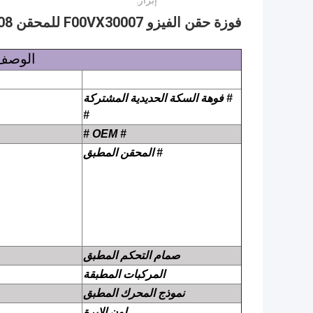
إبراز:
فوزة حقن الفيزو F00VX30007 للمحقن 0445115008 / 0445115009 / 0986435354
الوصف
#
# OEM #
# المحقن المطبق
صمام التحكم المطبق
المركبات المطبقة
نموذج المحرك المطبق
لون الإبرة