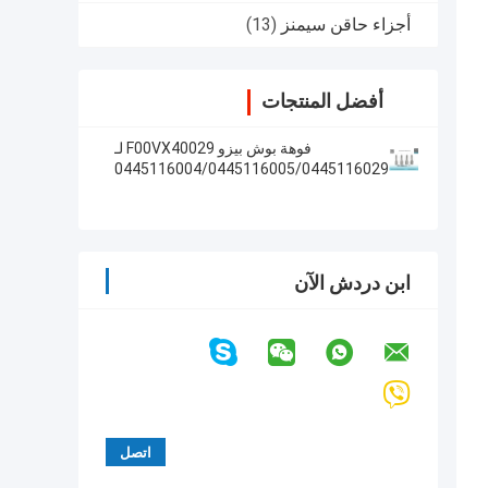
أجزاء حاقن سيمنز
(13)
أفضل المنتجات
فوهة بوش بيزو F00VX40029 لـ
0445116004/0445116005/0445116029
ابن دردش الآن