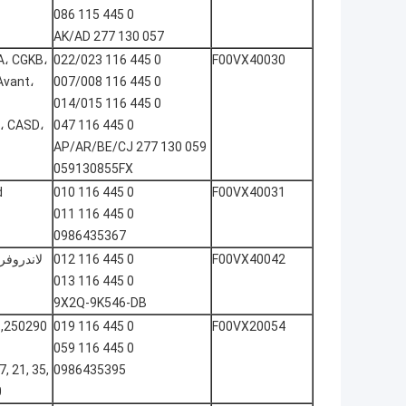
0 445 115 086
057 130 277 AK/AD
، CGKB،
0 445 116 022/023
F00VX40030
Avant،
0 445 116 007/008
0 445 116 014/015
، CASD،
0 445 116 047
059 130 277 AP/AR/BE/CJ
059130855FX
d
0 445 116 010
F00VX40031
0 445 116 011
0986435367
0 445 116 012
F00VX40042
0 445 116 013
9X2Q-9K546-DB
0 445 116 019
F00VX20054
0 445 116 059
7, 21, 35,
0986435395
0