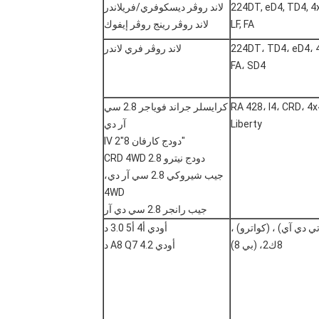
224DT, eD4, TD4, 4
لاند روڤر ديسكوفري/فريلاندر
LF, FA
لاند روڤر رينج روڤر إيفوك
224DT، TD4، eD4، 4
لاند روڤر فري لاندر
FA، SD4
RA 428، I4، CRD، 4x
كرايسلر جراند فوياجر 2.8 سي
Liberty
آر دي
"دودج كارفان IV 2"8
دودج نيترو 2.8 CRD 4WD
جيب شيروكي 2.8 سي آر دي،
4WD
جيب رانجر 2.8 سي دي آر
(تي دي آي) ، (كواترو) ،
أودي أ4 أ5 3.0 د
8ك2، (بي 8)
أودي A8 Q7 4.2 د