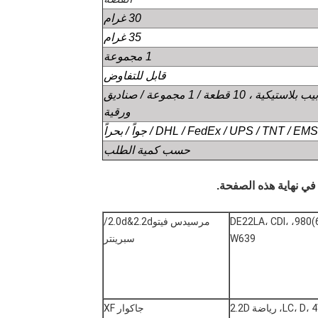
30 غرام
35 غرام
1 مجموعة
قابل للتفاوض
ورقية
DHL / FedEx / UPS / TNT  / جواً / بحراً
حسب كمية الطلب
في نهاية هذه الصفحة.
(أوم 646)980، DE22LA، CDI،
مرسيدس فيتو2.0d&2.2d/
W639
سبرينتر
LC،، رياضة 2.2D
جاكوار XF