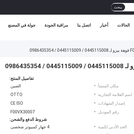
يبحث
الحالات
أخبار
اتصل بنا
مراقبة الجودة
جولة في المصنع
09864
تفاصيل المنتج:
مكان المنشأ:
الصين
اسم العلامة التجارية:
OTTO
إصدار الشهادات:
CE ISO
رقم الموديل:
F00VX30007
شروط الدفع والشحن:
الحد الأدنى لكمية:
4 جهاز كمبيوتر شخصى