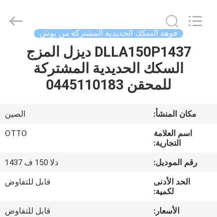
WUXI
OTTO
AUTO
PARTS
CO.,LTD.
فوهة السكك الحديدية المشتركة من بوش
All
Rights
DLLA150P1437 ديزل المزج
المنزل
Reserved.
السكك الحديدية المشتركة
المنتجات
للمحقن 0445110183
حولنا
مكان المنشأ:
الصين
اسم العلامة
OTTO
جولة
التجارية:
في
رقم الموديل:
دلا 150 ف 1437
المصنع
الحد الأدنى
قابل للتفاوض
لكمية:
مراقبة
الأسعار:
قابل للتفاوض