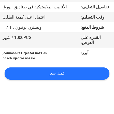
الجودة
تفاصيل التغليف:
الأنابيب البلاستيكية في صناديق الورق
وقت التسليم:
اعتمادا على كمية الطلب
اتصل
بنا
شروط الدفع:
ويسترن يونيون ، T / T
القدرة على
1000PCS / شهر
العرض:
أخبار
أبرز:
,
common rail injector nozzles
bosch injector nozzle
الحالات
افضل سعر
خريطة
الموقع
PRIVACY
POLICY