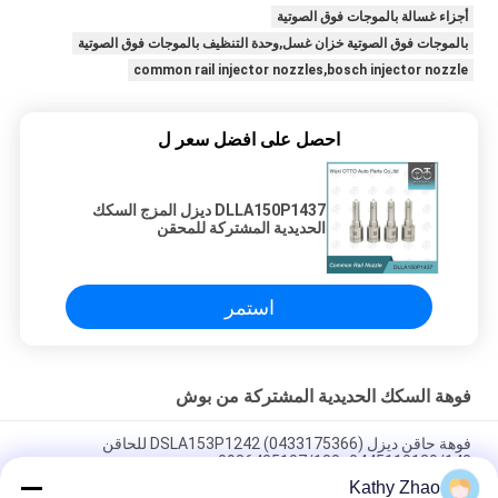
أجزاء غسالة بالموجات فوق الصوتية
بالموجات فوق الصوتية خزان غسل,وحدة التنظيف بالموجات فوق الصوتية
common rail injector nozzles,bosch injector nozzle
احصل على افضل سعر ل
DLLA150P1437 ديزل المزج السكك
الحديدية المشتركة للمحقن
0445110183
استمر
فوهة السكك الحديدية المشتركة من بوش
فوهة حاقن ديزل DSLA153P1242 (0433175366) للحاقن
0445110139/140، 0986435107/180
Kathy Zhao