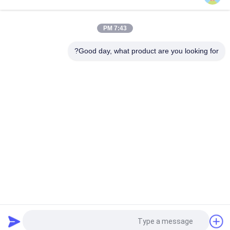
فوهة حاقن السكك الحديدية المشتركة DLLA141P2146 للحاقنات
0445120134
7:43 PM
DSLA150P1438 فوهة السكة الحديدية الشائعة 0433175425 لأجزاء
محركات الديزل
Good day, what product are you looking for?
فئات شعبية
جميع
فوهة دلفي للقضيب 
فوهة دينسو للقضيب 
المشترك
المشترك
فوهة سيمنز فدو
فوهة بوش بيزو
فوهة حاقن السكك 
فوهة السكك الحديدية 
الحديدية المشتركة
المشتركة من بوش
صمام التحكم في 
صمام التحكم في 
حاقن دلفي
حاقن دينسو
طلب اقتباس