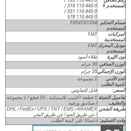
0 445 110 183 /
رقم الحاقن
0 445 110 316 /
المستخدم #
0 445 110 331 /
0 445 110 578
F00VC01334
صمام التحكم
المستخدم
FIAT
المركبات
المستخدمة
FIAT
موديل المحرك
المستخدم
لون الإبرة
طلاء أسود
الوزن الصافي
30 جرام
الوزن الإجمالي
35 جرام
الحد الأدنى
1 مجموعة
لكمية الطلب
السعر:
قابل للتفاوض
تفاصيل التعبئة
1 قطعة / أنابيب بلاستيكية ، 10 قطع / 1 مجموعة
والتغليف:
/ صناديق ورقية
طريقة الشحن
DHL / FedEx / UPS / TNT / EMS / ARAMEX
/ عن طريق الجو / عن طريق البحر
وقت التسليم:
اعتمادًا على كمية الطلب