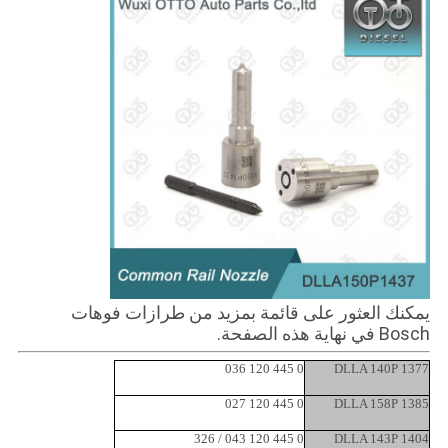
يمكنك العثور على قائمة بمزيد من طرازات فوهات
Bosch في نهاية هذه الصفحة.
0 445 120 036
DLLA 140P 1377
0 445 120 027
DLLA 158P 1385
0 445 120 043 / 326
DLLA 143P 1404