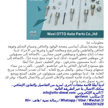
معلومات عنا:
ينتج مصنعنا بشكل أساسي مضخة الوقود والحاقن وصمام التحكم وفوهة
الحاقن والغاطس والمرشح ومعالجة اليوريا وغيرها من الأجزاء. لدينا
معدات إنتاج متطورة وموظفين فنيين ممتازين ، بالإضافة إلى مسؤولين
عن موظفي فحص الجودة ، لذلك لدينا جودة منتج جيدة جدًا ، بالإضافة إلى
ذلك ، لدينا مصممون محترفون ، نوفر التغليف جميل جدًا أيضًا.
يقع مستودع التداول الخاص بنا في جيانغسو ، الصين ، بالقرب من ميناء
شنغهاي وميناء نينغبو ، والنقل مريح للغاية ، كما أن تصدير المنتجات مريح
للغاية. هنا ، لدينا موظفون محترفون مسؤولون عن تغليف المنتج ووضع
العلامات وإعداد قائمة التعبئة والإعلان الجمركي والاتصال بالعملاء. نوفر لك
تجربة تسوق بنقرة واحدة.
لدينا أيضًا قائمة منتجات أخرى. لمزيد من التفاصيل والتعاون الإضافي ،
يمكنك الاتصال بنا عبر الطريقة التالية:
1) البريد الإلكتروني: info@otto-diesel.com
2) سكايب: aprilwon
3) Whatsapp / Viber / Wechat / رسالة نصية / هاتف: +86
18068281628